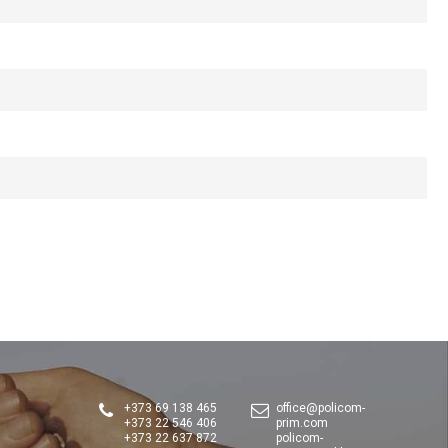
)
+373 69 138 465
office@policom-
+373 22 546 406
prim.com
+373 22 637 872
policom-