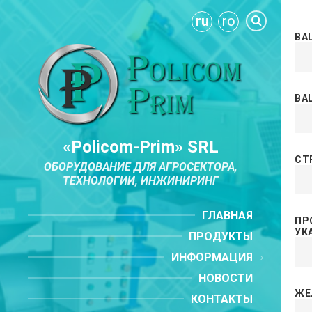
ru
ro
ВА
ВА
«Policom-Prim» SRL
СТ
ОБОРУДОВАНИЕ ДЛЯ АГРОСЕКТОРА,
ТЕХНОЛОГИИ, ИНЖИНИРИНГ
ГЛАВНАЯ
ПР
УК
ПРОДУКТЫ
ИНФОРМАЦИЯ
НОВОСТИ
ЖЕ
КОНТАКТЫ