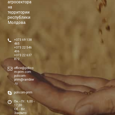
агросектора
на
территории
республики
Молдова.
+373 69 138
465
+373 22 546
406
+373 22 637
872
office@polico
m-prim.com
policom-
prim@rambler
.ru
policom-prim
Пн. - Пт.: 9,00 -
17,00
Сб. - Вс.:
Закрыто