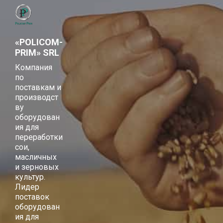
«POLICOM-
PRIM» SRL
Компания
по
поставкам и
производст
ву
оборудован
ия для
переработки
сои,
масличных
и зерновых
культур.
Лидер
поставок
оборудован
ия для