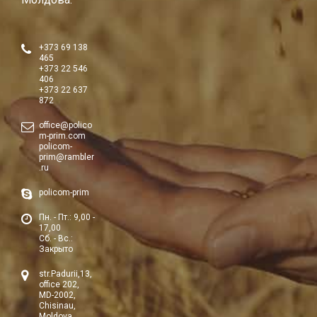
+373 69 138
465
+373 22 546
406
+373 22 637
872
office@polico
m-prim.com
policom-
prim@rambler
.ru
policom-prim
Пн. - Пт.: 9,00 -
17,00
Сб. - Вс.:
Закрыто
str.Padurii,13,
office 202,
MD-2002,
Chisinau,
Moldova