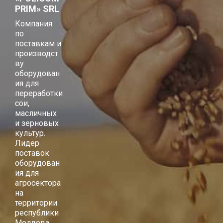
PRIM» SRL
Компания
по
поставкам и
производст
ву
оборудован
ия для
переработки
сои,
масличных
и зерновых
культур.
Лидер
поставок
оборудован
ия для
агросектора
на
территории
республики
Молдова.