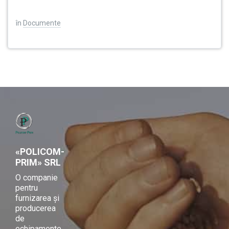
în
Documente
«POLICOM-
PRIM» SRL
O companie
pentru
furnizarea și
producerea
de
echipamente