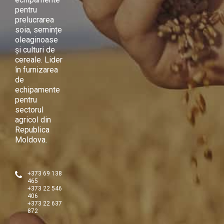
pentru
prelucrarea
soia, semințe
oleaginoase
și culturi de
cereale. Lider
în furnizarea
de
echipamente
pentru
sectorul
agricol din
Republica
Moldova.
+373 69 138
465
+373 22 546
406
+373 22 637
872