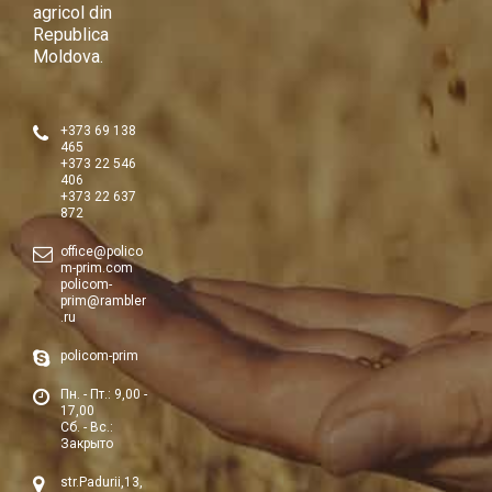
agricol din
Republica
Moldova.
+373 69 138
465
+373 22 546
406
+373 22 637
872
office@polico
m-prim.com
policom-
prim@rambler
.ru
policom-prim
Пн. - Пт.: 9,00 -
17,00
Сб. - Вс.:
Закрыто
str.Padurii,13,