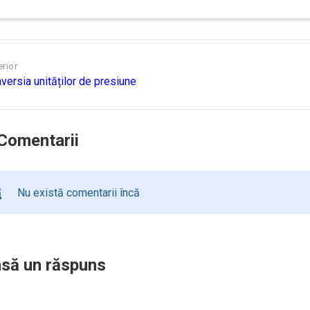
erior
versia unităților de presiune
Comentarii
Nu există comentarii încă
să un răspuns