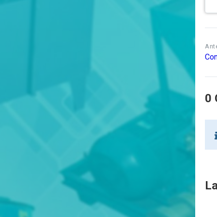
Ant
Con
0 
La