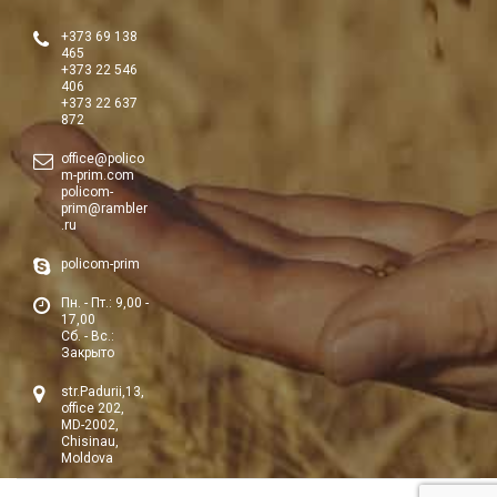
+373 69 138
465
+373 22 546
406
+373 22 637
872
office@polico
m-prim.com
policom-
prim@rambler
.ru
policom-prim
Пн. - Пт.: 9,00 -
17,00
Сб. - Вс.:
Закрыто
str.Padurii,13,
office 202,
MD-2002,
Chisinau,
Moldova