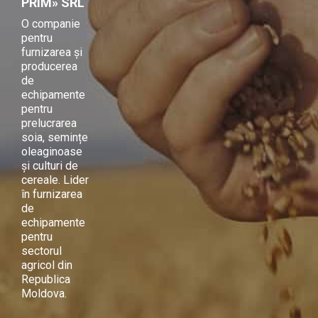
PRIM» SRL
O companie
pentru
furnizarea și
producerea
de
echipamente
pentru
prelucrarea
soia, semințe
oleaginoase
și culturi de
cereale. Lider
în furnizarea
de
echipamente
pentru
sectorul
agricol din
Republica
Moldova.