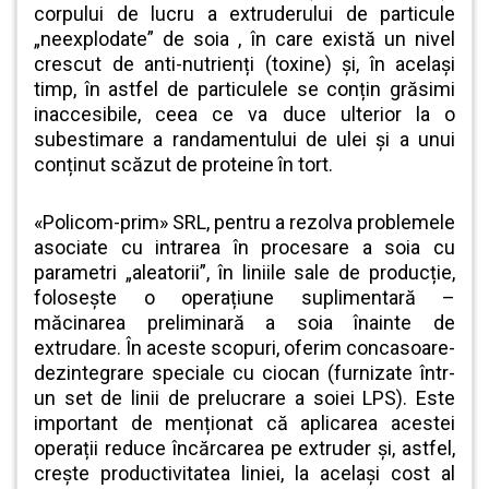
corpului de lucru a extruderului de particule
„neexplodate” de soia , în care există un nivel
crescut de anti-nutrienți (toxine) și, în același
timp, în astfel de particulele se conțin grăsimi
inaccesibile, ceea ce va duce ulterior la o
subestimare a randamentului de ulei și a unui
conținut scăzut de proteine în tort.
«Policom-prim» SRL, pentru a rezolva problemele
asociate cu intrarea în procesare a soia cu
parametri „aleatorii”, în liniile sale de producție,
folosește o operațiune suplimentară –
măcinarea preliminară a soia înainte de
extrudare. În aceste scopuri, oferim concasoare-
dezintegrare speciale cu ciocan (furnizate într-
un set de linii de prelucrare a soiei LPS). Este
important de menționat că aplicarea acestei
operații reduce încărcarea pe extruder și, astfel,
crește productivitatea liniei, la același cost al